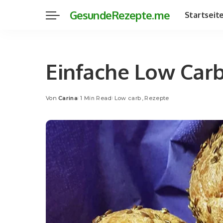
GesundeRezepte.me
Startseit
Einfache Low Carb
Von
Carina
1 Min Read
Low carb
Rezepte
Posted
by