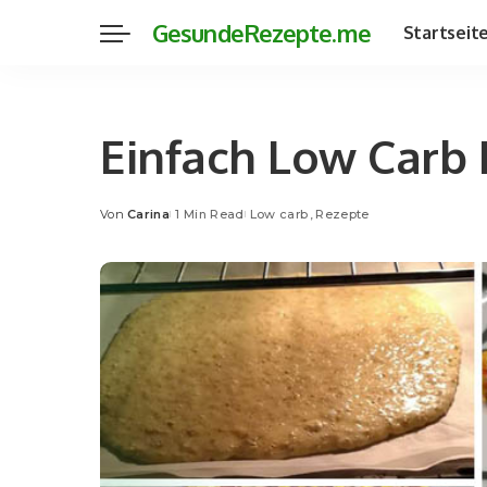
GesundeRezepte.me
Startseit
Einfach Low Carb 
Von
Carina
1 Min Read
Low carb
Rezepte
Posted
by