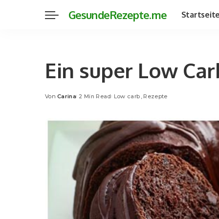
GesundeRezepte.me
Startseit
Ein super Low Ca
Von
Carina
2 Min Read
Low carb
Rezepte
Posted
by