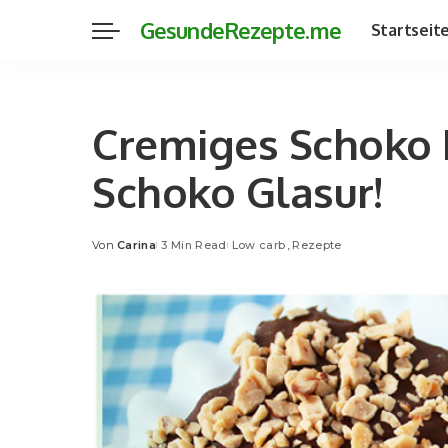
GesundeRezepte.me
Startseit
Cremiges Schoko E
Schoko Glasur!
Von
Carina
3 Min Read
Low carb
Rezepte
Posted
by