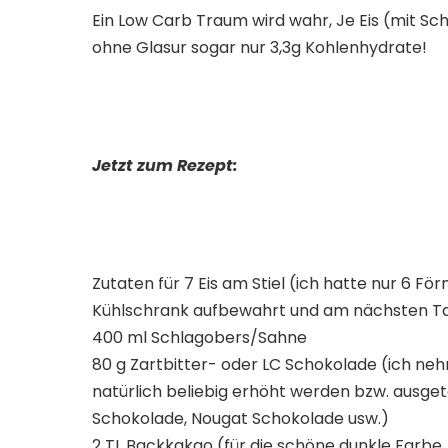
Ein Low Carb Traum wird wahr, Je Eis (mit Sc
ohne Glasur sogar nur 3,3g Kohlenhydrate!
Jetzt zum Rezept:
Zutaten für 7 Eis am Stiel (ich hatte nur 6 F
Kühlschrank aufbewahrt und am nächsten Ta
400 ml Schlagobers/Sahne
80 g Zartbitter- oder LC Schokolade (ich neh
natürlich beliebig erhöht werden bzw. ausge
Schokolade, Nougat Schokolade usw.)
2 TL Backkakao (für die schöne dunkle Far