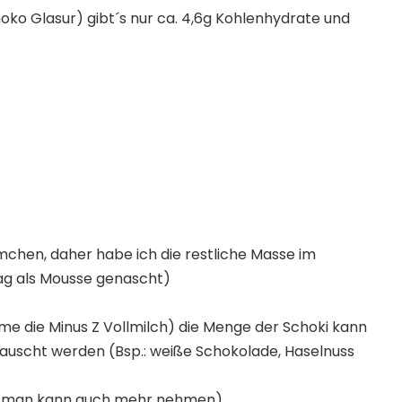
hoko Glasur) gibt´s nur ca. 4,6g Kohlenhydrate und
örmchen, daher habe ich die restliche Masse im
g als Mousse genascht)
me die Minus Z Vollmilch) die Menge der Schoki kann
tauscht werden (Bsp.: weiße Schokolade, Haselnuss
be, man kann auch mehr nehmen)