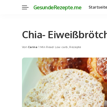
GesundeRezepte.me
Startseit
Chia- Eiweißbrötc
Von
Carina
1 Min Read
Low carb
Rezepte
Posted
by