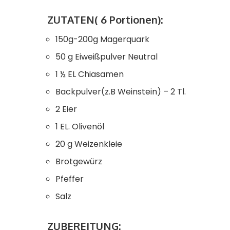
ZUTATEN( 6 Portionen):
150g-200g Magerquark
50 g Eiweißpulver Neutral
1 ½ EL Chiasamen
Backpulver(z.B Weinstein) – 2 Tl.
2 Eier
1 EL. Olivenöl
20 g Weizenkleie
Brotgewürz
Pfeffer
Salz
ZUBEREITUNG: