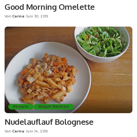
Good Morning Omelette
Von
Carina
Juni 30, 2015
Posted
by
Rezepte
Weight Watchers
Nudelauflauf Bolognese
Von
Carina
Juni 14, 2015
Posted