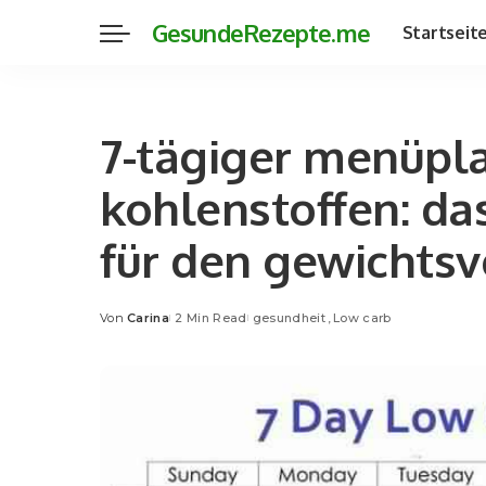
GesundeRezepte.me
Startseit
7-tägiger menüpla
kohlenstoffen: d
für den gewichtsv
Von
Carina
2 Min Read
gesundheit
Low carb
Posted
by